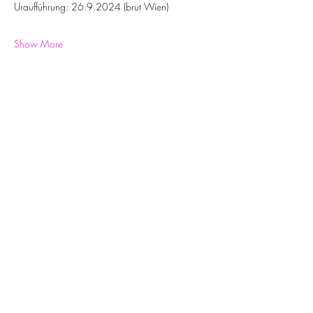
Uraufführung: 26.9.2024 (brut Wien)
Show More
Share this event
©
2019-2025
DARUM. Darstellende Kunst und Musik.
Löblichgasse 6/16, A-1090 Vienna, Austria
Datenschutzerklärung
|
Newsletter