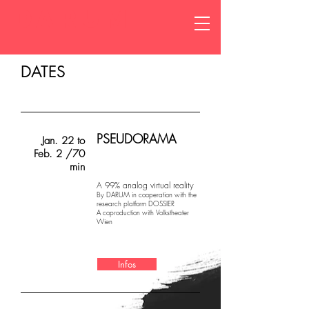
DARUM
DATES
PSEUDORAMA
Jan. 22 to
Feb. 2 /70
min
A 99% analog virtual reality
By DARUM in cooperation with the
research platform DOSSIER
A coproduction with Volkstheater
Wien
Infos