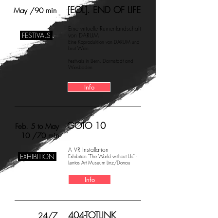
[EOL]. END OF LIFE
May /90 min
Eine virtuelle Ruinenlandschaft
FESTIVALS
von DARUM
Eine Koproduktion von DARUM und
brut Wien
Festivals in Bern, Darmstadt and
Wiesbaden
Info
GOTO 10
Feb. 5 to May
10 /70 min
A VR Installation
EXHIBITION
Exhibition "The World without Us" -
Lentos Art Museum Linz/Donau
Info
404-TOTLINK
24/7