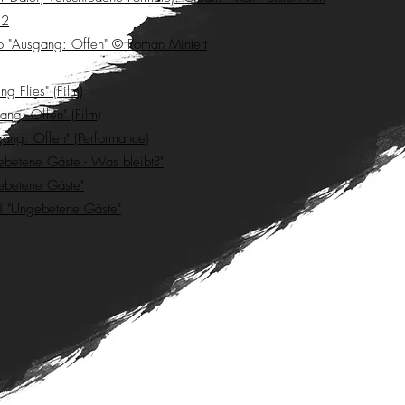
 2
to "Ausgang: Offen" © Roman Mintert
g Flies" (Film)
ang: Offen" (Film)
ang: Offen" (Performance)
betene Gäste - Was bleibt?"
etene Gäste"
 "Ungebetene Gäste"