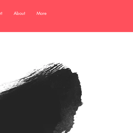
rt
About
More