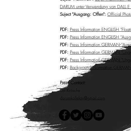
DARUM unter Verwendung von DALL·E
Suject "Ausgang: Offen":
Official Pho
PDF:
Press Information ENGLISH "Floatin
PDF:
Press Information ENGLISH "Ausg
PDF:
Press Information GERMAN "Ausg
PDF:
Press Information GERMAN
"Unge
PDF:
Press Information
GERMAN "Ungeb
PDF:
Background Information GERMAN
Press Contact:
Kai Krösche
darumkollektiv@gmail.com