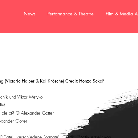
M
News
Performance & Theatre
Film & Media A
g (Victoria Halper & Kai Krösche) Credit: Honza Sakař
ik und Viktor Metyko
RUM
bleibt? © Alexander Gotter
xander Gotter
P-Datei, verschiedene Formate). Credit: "Motiv erstellt von