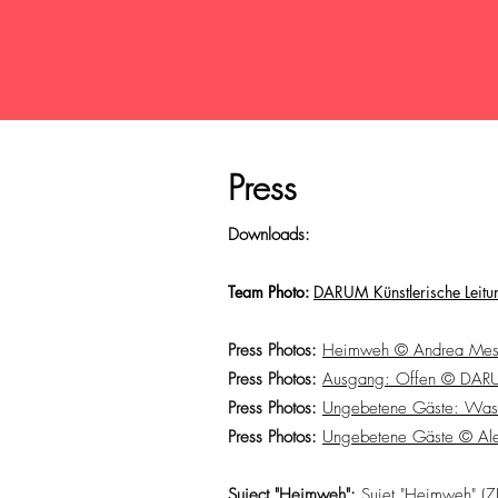
DARU
Press
Downloads:
Team Photo:
DARUM Künstlerische Leitun
Press Photos:
Heimweh © Andrea Mesch
Press Photos:
Ausgang: Offen © DA
Press Photos:
Ungebetene Gäste: Was 
Press Ph
otos:
Ungebetene Gäste © Ale
Suject "Heimweh":
Sujet "Heimweh" (ZI