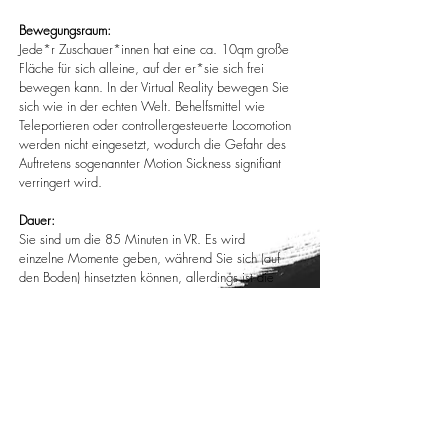
Bewegungsraum:
Jede*r Zuschauer*innen hat eine ca. 10qm große
Fläche für sich alleine, auf der er*sie sich frei
bewegen kann. In der Virtual Reality bewegen Sie
sich wie in der echten Welt. Behelfsmittel wie
Teleportieren oder controllergesteuerte Locomotion
werden nicht eingesetzt, wodurch die Gefahr des
Auftretens sogenannter Motion Sickness signifiant
verringert wird.
Dauer:
Sie sind um die 85 Minuten in VR. Es wird
einzelne Momente geben, während Sie sich (auf
den Boden) hinsetzten können, allerdings ist die
Perforamnce als begehbare Installation im
virtuellen Raum konzipiert, während der Sie oft
stehen oder gehen müssen.
Noch unsicher?:
Schreiben Sie uns
gerne, wenn Sie noch Fragen
oder Zweifel haben. Wir haben uns bemüht, den
Einstieg in die virtuelle Welt so einfach wie