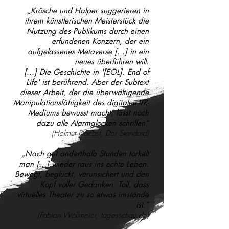
„Krösche und Halper suggerieren in
ihrem künstlerischen Meisterstück die
Nutzung des Publikums durch einen
erfundenen Konzern, der ein
aufgelassenes Metaverse [...] in ein
neues überführen will.
[...] Die Geschichte in '[EOL]. End of
Life' ist berührend. Aber der Subtext
dieser Arbeit, der die überwältigende
Manipulationsfähigkeit des digitalen VR-
Mediums bewusst macht, lässt noch
dazu alle Alarmglocken schrillen“
(Helmut Ploebst,
Der Standard
)
„Nach gut anderthalb Stunden torkelt
man […] wieder raus ins echte Leben.
Bewegt, beglückt, verunsichert und den
Kopf voller Gedanken. Toll, dass
virtuelles Theater zu so etwas imstande
ist.”
(Fabian Wallmeier, tagesschau.de)