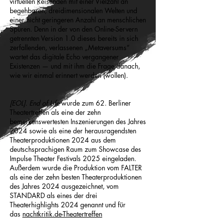
virtuellen Reisenden mit einer Vielzahl an
begehbaren, dreidimensionalen Welten und
einer nicht geringeren Anzahl an menschlichen
Spuren. Denn in der von den Online-Servern
getrennten Version 1.0 dieses bereits in sich
zerfallenden, verlassenen „Metaversums“
wartet das digitale Echo vergangener
Existenzen — und mit ihm die Frage danach,
wie wir einmal erinnert werden (wollen).
[EOL]. End of Life
wurde zum 62. Berliner
Theatertreffen als eine der zehn
bemerkenswertesten Inszenierungen des Jahres
2024 sowie als eine der herausragendsten
Theaterproduktionen 2024 aus dem
deutschsprachigen Raum zum Showcase des
Impulse Theater Festivals 2025 eingeladen.
Außerdem wurde die Produktion vom FALTER
als eine der zehn besten Theaterproduktionen
des Jahres 2024 ausgezeichnet, vom
STANDARD als eines der drei
Theaterhighlights 2024 genannt und für
das
nachtkritik.de-Theatertreffen