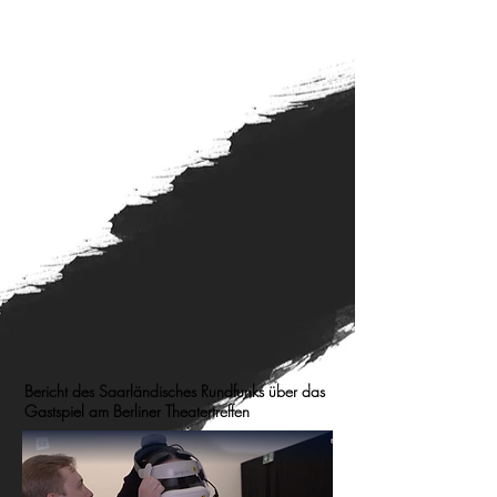
Bericht des Saarländisches Rundfunks über das
Gastspiel am Berliner Theatertreffen