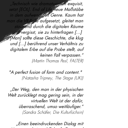
„Technisch wie dramaturgisch exquisit,
setzt [EOL]. End of Life neue Maßstäbe
in dem aufwendigen Genre. Kaum hat
man die VR-Brille aufgesetzt, gleitet man
staunend durch die digitalen Räume
und vergisst, sie zu hinterfragen [...]
[Man] sollte diese Geschichte, die klug
und [...] berührend unser Verhältnis zu
digitalem Erbe auf die Probe stellt, auf
keinen Fall verpassen.“
(Martin Thomas Pesl,
FALTER
)
"A perfect fusion of form and content."
(Natasha Tripney,
The Stage (UK)
)
„Der Weg, den man in der physischen
Welt zurücklegt mag gering sein, in der
virtuellen Welt ist der dafür,
überraschend, umso weitläufiger.“
(Sandra Schäfer,
Die Kulturfüchsin
)
„Einen beeindruckenden Dialog mit