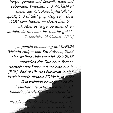
Vergangenheit und Zukunft, Toten und
Lebenden, Virtualität und Wirklichkeit
bietet die Virtual-Reality-Installation
„[EOL] End of Life“ [...]. Mag sein, dass
„EOL“ kein Theater im klassischen Sinn
ist. Aber es ist genau jenes Uner-
wartete, für das man ins Theater geht.“
(Marie-Luise Goldmann, WELT)
„In puncto Erneuerung hat DARUM
(Victoria Halper und Kai Krösche) 2024
eine weitere Linie versetzt. Seit 2018
entwickelt das Duo neue Formen
darstellender Kunst und schickte nun in
[EOL]. End of Life das Publikum in eine
faszinierende digitale 3D-Welt. In einer
VR-Installation bewegen sich die
Besucher interaktiv durch technisch
beeindruckende Fantasielandschaften.
Wow!
“
(Redaktion Der Standard, Begründung für
die Nennung als eines der drei
Theaterhighlights des Jahres 2024)