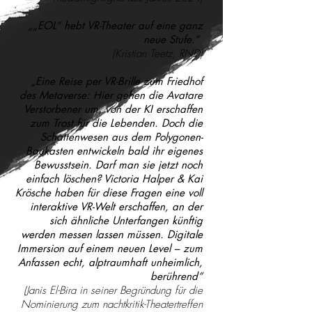
„„EOL“ hebt VR-Theater auf eine ganz
neue Stufe.“
(Kristian Teetz, RND)
„Eine Reise per VR-Brille zum Friedhof
des Metaverse: Hier gehen die Avatare
Verstorbener um, von der KI erschaffen
zum Trost für die Lebenden. Doch die
Schattenwesen aus dem Polygonen-
Baukasten entwickeln bald ihr eigenes
Bewusstsein. Darf man sie jetzt noch
einfach löschen? Victoria Halper & Kai
Krösche haben für diese Fragen eine voll
interaktive VR-Welt erschaffen, an der
sich ähnliche Unterfangen künftig
werden messen lassen müssen. Digitale
Immersion auf einem neuen Level – zum
Anfassen echt, alptraumhaft unheimlich,
berührend“
(Janis El-Bira in seiner Begründung für die
Nominierung zum nachtkritik-Theatertreffen