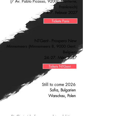
(7 Av. Pablo Picasso, 92000 Nanterre,
Frankreich)
4.-7. Februar 2027
Tickets Paris
NTGent - Prospero New
Minnemeers (Minnemeers 8, 9000 Gent,
Belgien)
24.-27. März 2027
Tickets NTGent
Still to come 2026
Sofia, Bulgarien
Warschau, Polen