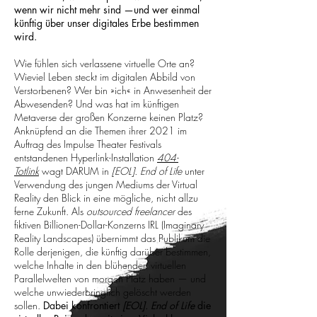
wenn wir nicht mehr sind —und wer einmal
künftig über unser digitales Erbe bestimmen
wird.
Wie fühlen sich verlassene virtuelle Orte an?
Wieviel Leben steckt im digitalen Abbild von
Verstorbenen? Wer bin »ich« in Anwesenheit der
Abwesenden? Und was hat im künftigen
Metaverse der großen Konzerne keinen Platz?
Anknüpfend an die Themen ihrer 2021 im
Auftrag des Impulse Theater Festivals
entstandenen Hyperlink-Installation
404-
Totlink
wagt DARUM in
[EOL]. End of Life
unter
Verwendung des jungen Mediums der Virtual
Reality den Blick in eine mögliche, nicht allzu
ferne Zukunft. Als
outsourced freelancer
des
fiktiven Billionen-Dollar-Konzerns IRL (Imaginary
Reality Landscapes) übernimmt das Publikum die
Rolle derjenigen, die künftig darüber bestimmen,
welche Inhalte in den blühenden virtuellen
Parallelwelten von morgen Platz haben — und
welche unwiederbringlich gelöscht werden
sollen.
Dabei konfrontiert
[EOL]. End of Life
die