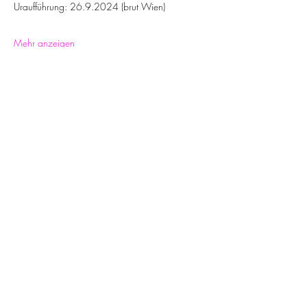
Uraufführung: 26.9.2024 (brut Wien)
Mehr anzeigen
Diese Veranstaltung teilen
DARUM. Darstellende Kunst und Musik. Löblichgasse
6/16, A-1090 Wien |
Datenschutzerklärung
Newsletter