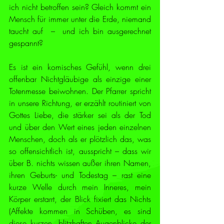
ich nicht betroffen sein? Gleich kommt ein 
Mensch für immer unter die Erde, niemand 
taucht auf  –  und ich bin ausgerechnet 
gespannt?
Es ist ein komisches Gefühl, wenn drei 
offenbar Nichtgläubige als einzige einer 
Totenmesse beiwohnen. Der Pfarrer spricht 
in unsere Richtung, er erzählt routiniert von 
Gottes Liebe, die stärker sei als der Tod 
und über den Wert eines jeden einzelnen 
Menschen, doch als er plötzlich das, was 
so offensichtlich ist, ausspricht – dass wir 
über B. nichts wissen außer ihren Namen, 
ihren Geburts- und Todestag – rast eine 
kurze Welle durch mein Inneres, mein 
Körper erstarrt, der Blick fixiert das Nichts 
(Affekte kommen in Schüben, es sind 
diese kurzen, blitzhaften Augenblicke der 