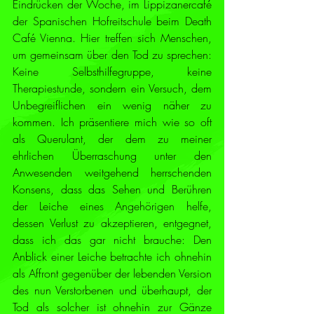
Eindrücken der Woche, im Lippizanercafé 
der Spanischen Hofreitschule beim Death 
Café Vienna. Hier treffen sich Menschen, 
um gemeinsam über den Tod zu sprechen: 
Keine Selbsthilfegruppe, keine 
Therapiestunde, sondern ein Versuch, dem 
Unbegreiflichen ein wenig näher zu 
kommen. Ich präsentiere mich wie so oft 
als Querulant, der dem zu meiner 
ehrlichen Überraschung unter den 
Anwesenden weitgehend herrschenden 
Konsens, dass das Sehen und Berühren 
der Leiche eines Angehörigen helfe, 
dessen Verlust zu akzeptieren, entgegnet, 
dass ich das gar nicht brauche: Den 
Anblick einer Leiche betrachte ich ohnehin 
als Affront gegenüber der lebenden Version 
des nun Verstorbenen und überhaupt, der 
Tod als solcher ist ohnehin zur Gänze 