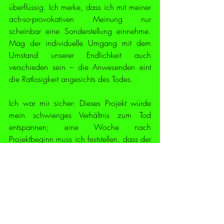
überflüssig. Ich merke, dass ich mit meiner 
ach-so-provokativen Meinung nur 
scheinbar eine Sonderstellung einnehme. 
Mag der individuelle Umgang mit dem 
Umstand unserer Endlichkeit auch 
verschieden sein – die Anwesenden eint 
die Ratlosigkeit angesichts des Todes.
Ich war mir sicher: Dieses Projekt würde 
mein schwieriges Verhältnis zum Tod 
entspannen; eine Woche nach 
Projektbeginn muss ich feststellen, dass der 
Tod einem dunklen, unbegreiflichen 
Abgrund gleicht, der umso finsterer und 
tiefer wird, je länger man in ihn 
hineinstarrt: Ein unbekannter Planet in einer 
finsteren, kalten Galaxie, schwarz und 
übersät von Kratern wie die Rückseite des 
Mondes ... Es wird Zeit, dass wir etwas 