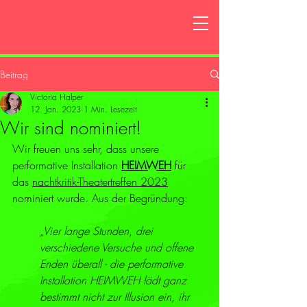
DARUM
Beitrag
Victoria Halper
12. Jan. 2023
1 Min. Lesezeit
Wir sind nominiert!
Wir freuen uns sehr, dass unsere 
performative Installation 
HEIMWEH
 für 
das 
nachtkritik-Theatertreffen 2023
nominiert wurde. Aus der Begründung:
„Vier lange Stunden, drei 
verschiedene Versuche und offene 
Enden überall - die performative 
Installation HEIMWEH lädt ganz 
bestimmt nicht zur Illusion ein, ihr 